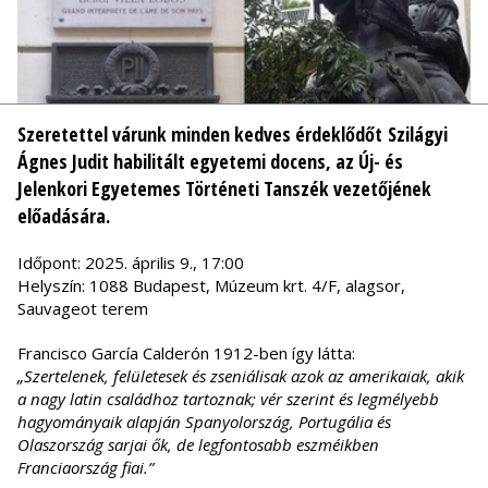
Szeretettel várunk minden kedves érdeklődőt Szilágyi
Ágnes Judit habilitált egyetemi docens, az Új- és
Jelenkori Egyetemes Történeti Tanszék vezetőjének
előadására.
Időpont: 2025. április 9., 17:00
Helyszín: 1088 Budapest, Múzeum krt. 4/F, alagsor,
Sauvageot terem
Francisco García Calderón 1912-ben így látta:
„Szertelenek, felületesek és zseniálisak azok az amerikaiak, akik
a nagy latin család­hoz tartoznak; vér szerint és legmélyebb
hagyományaik alapján Spanyolország, Por­tugália és
Olaszország sarjai ők, de legfontosabb eszméikben
Franciaország fiai.”